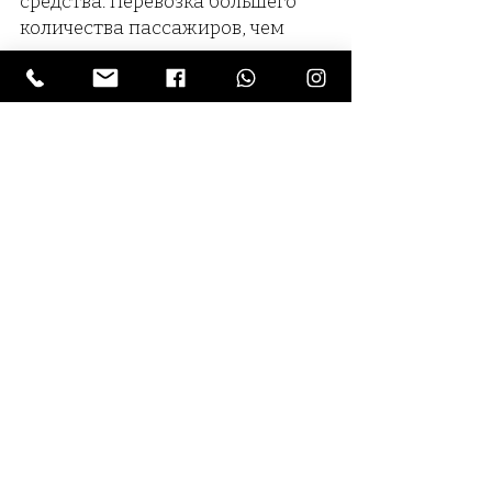
средства.
Перевозка большего
количества пассажиров, чем
вмещается в машине, является
нарушением
закона.
Запрещается
использовать транспортное
средство, если оно
повреждено.
Водитель не должен
находиться под воздействием
алкоголя, наркотиков или любых
лекарств, влияющих на
способность управлять
автомобилем.
Аре
ндатор обязан оплатить
любые повреждения
транспортного средства,
которые не покрываются
страховкой.
Арендатор также несет полную