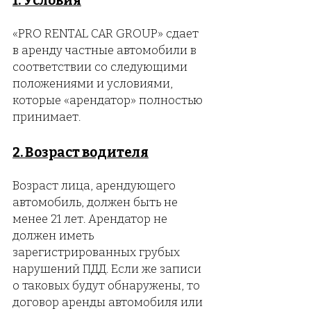
1. Усло
вия
«PRO REN
T
AL CAR GROUP» сдает
в аренду частные автом
обили в
соответствии со следующими
положениями и условиями,
которые «арендато
р
» полностью
принимает.
2. Возраст в
одителя
Возраст лица, арендующего
авт
омобиль, должен быть не
менее 21 лет. Арендатор не
должен иметь
зарегистрированных грубых
нарушений ПДД. Если же записи
о таковых будут обнаружены, то
договор аренды автомобиля или