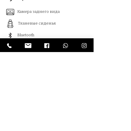
Камера заднего вида
Тканевые сиденья
Bluetooth
Круиз контроль
Климат контроль
Система навигации
Дистроник
Камера 360
°
Usb
Армения , Ереван