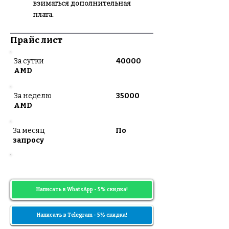
взиматься дополнительная
плата.
Прайс лист
За сутки
40000
AMD
За неделю
35000
AMD
За месяц
По
запросу
Цены могут меняться в зависимости
от диапазона дат
Написать в WhatsApp - 5% скидка!
Написать в Telegram - 5% скидка!