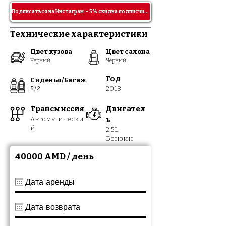
Подписаться на Инстаграм - 5% скидка подписчикам!
Технические характеристики
Цвет кузова
Цвет салона
Черный
Черный
Год
Сиденья/Багаж
2018
5 / 2
Транс
м
иссия
Двигател
Автомат
ически
ь
й
2.5
L
Бензин
40000 AMD / день