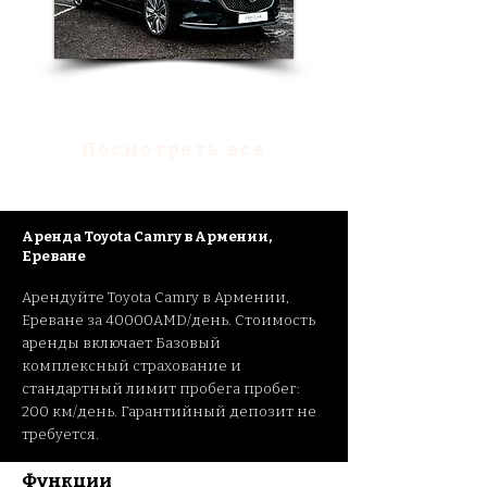
Аренда Mazda 6
Посмотреть все
Ар
енда Toyota Camry
в
Армении,
Ереване
Арендуйте Toyota Camry
в Армении,
Ереване за 40000AMD/день. Стоимость
аренды включает Базовый
комплексный страхование и
стандартный лимит пробега пробег:
200 км/день. Гарантийный депозит не
требуется.
Функции