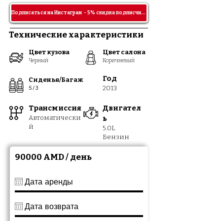
Подписаться на Инстаграм - 5% скидка подписчикам!
Технические характеристики
Цвет кузова
Цвет салона
Черный
Корич
невый
Год
Сиденья/Багаж
2013
5 / 3
Транс
м
иссия
Двигател
Автомат
ически
ь
й
5.0
L
Бензин
90000 AMD / день