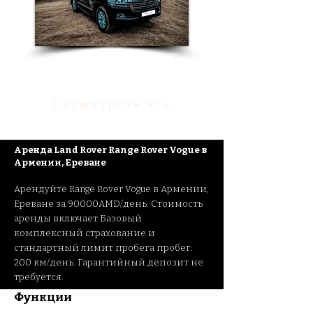
Аренда Toyota Land Cruiser
Посмотреть все
Ар
енда Land Rover Range Rover Vogue
в
Армении, Ереване
Арендуйте Range Rover Vogue
в Армении,
Ереване за 90000AMD/день. Стоимость
аренды включает Базовый
комплексный страхование и
стандартный лимит пробега пробег:
200 км/день. Гарантийный депозит не
требуется.
Функции