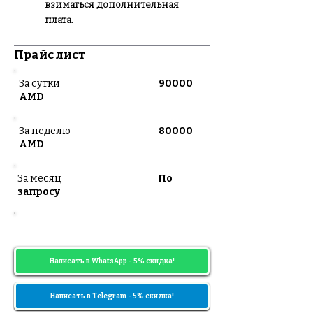
взиматься дополнительная
плата.
Прайс лист
За сутки
90000
AMD
За неделю
80000
AMD
За месяц
По
запросу
Цены могут меняться в зависимости
от диапазона дат
Написать в WhatsApp - 5% скидка!
Написать в Telegram - 5% скидка!