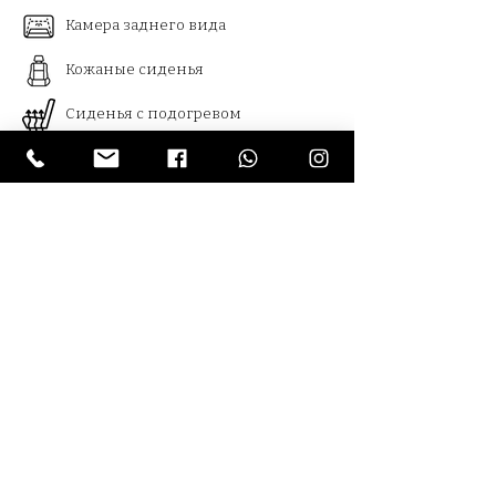
Камера заднего вида
Кожаные сиденья
Сиденья с подогревом
Bluetooth
Круиз контроль
Климат контроль
Мониторинг слепых зон
Панорамная крыша
Usb
Армения , Ереван