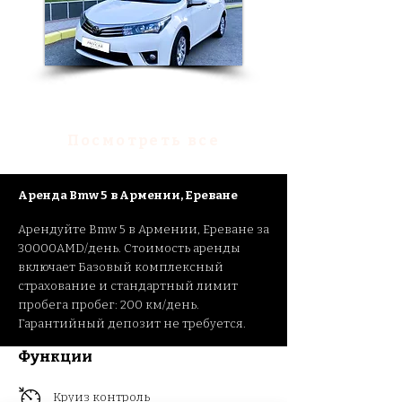
Аренда Toyota Corolla
Посмотреть все
Ар
енда Bmw 5
в
Армении, Ереване
Арендуйте Bmw 5
в Армении, Ереване за
30000AM
D/день. Стоимость аренды
включает Базовый комплексный
страхование и стандартный лимит
пробега пробег: 200 км/день.
Гарантийный депозит не требуется.
Функции
Круиз контроль