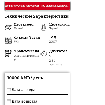
Подписаться на Инстаграм - 5% скидка подписчикам!
Технические характеристики
Цвет кузова
Цвет салона
Черный
Черный
Год
Сиденья/Багаж
2007
5 / 2
Транс
м
иссия
Двигател
Автомат
ически
ь
й
2.8
L
Бензин
30000 AMD / день