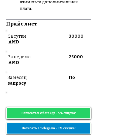
взиматься дополнительная
плата.
Прайс лист
За сутки
30000
AMD
За неделю
25000
AMD
За месяц
По
запросу
Цены могут меняться в зависимости
от диапазона дат
Написать в WhatsApp - 5% скидка!
Написать в Telegram - 5% скидка!